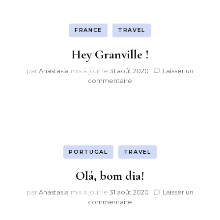
FRANCE
TRAVEL
Hey Granville !
par
Anastasia
mis à jour le
31 août 2020
Laisser un
sur
commentaire
Hey
Granville
!
PORTUGAL
TRAVEL
Olá, bom dia!
par
Anastasia
mis à jour le
31 août 2020
Laisser un
sur
commentaire
Olá,