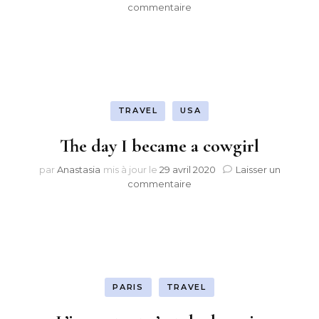
sur
commentaire
London
is
fall’ing
TRAVEL
USA
The day I became a cowgirl
par
Anastasia
mis à jour le
29 avril 2020
Laisser un
sur
commentaire
The
day
I
became
a
cowgirl
PARIS
TRAVEL