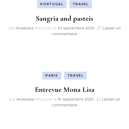
PORTUGAL
TRAVEL
Sangria and pasteis
par
Anastasia
mis à jour le
30 septembre 2020
Laisser un
sur
commentaire
Sangria
and
pasteis
PARIS
TRAVEL
Entrevue Mona Lisa
par
Anastasia
mis à jour le
10 septembre 2020
Laisser un
sur
commentaire
Entrevue
Mona
Lisa