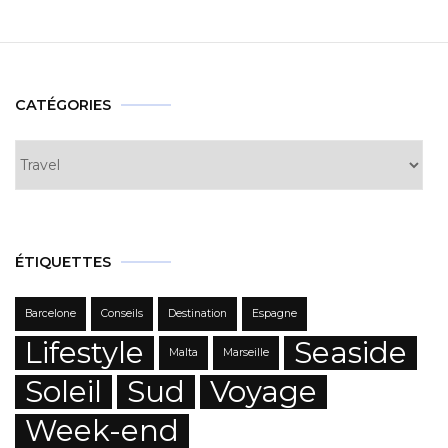
articles
CATÉGORIES
Catégories
ÉTIQUETTES
Barcelone
Conseils
Destination
Espagne
Lifestyle
Seaside
Malta
Marseille
Soleil
Sud
Voyage
Week-end