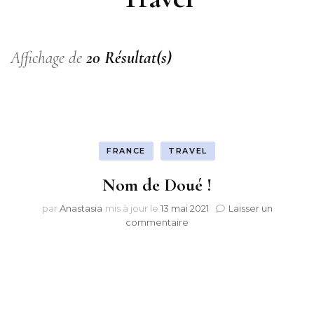
Affichage de
20 Résultat(s)
FRANCE
TRAVEL
Nom de Doué !
par
Anastasia
mis à jour le
13 mai 2021
Laisser un
sur
commentaire
Nom
de
Doué
!