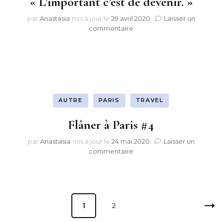
« L’important c’est de devenir. »
par
Anastasia
mis à jour le
29 avril 2020
Laisser un
sur
commentaire
« L’important
c’est
de
devenir. »
AUTRE
PARIS
TRAVEL
Flâner à Paris #4
par
Anastasia
mis à jour le
24 mai 2020
Laisser un
sur
commentaire
Flâner
à
Paris
#4
Navigation
Page
Page
1
2
des