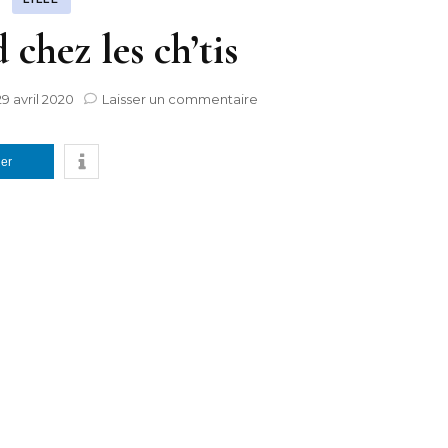
chez les ch’tis
sur
29 avril 2020
Laisser un commentaire
Week-
end
chez
ger
les
ch’tis