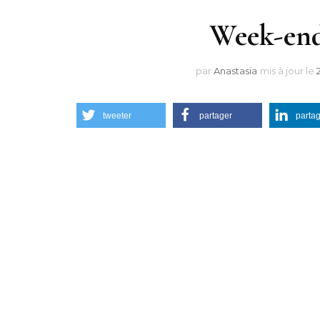
Week-end 
par
Anastasia
mis à jour le
tweeter
partager
parta