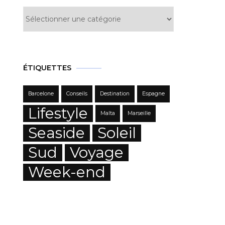
Catégories
ÉTIQUETTES
Barcelone
Conseils
Destination
Espagne
Lifestyle
Malta
Marseille
Seaside
Soleil
Sud
Voyage
Week-end